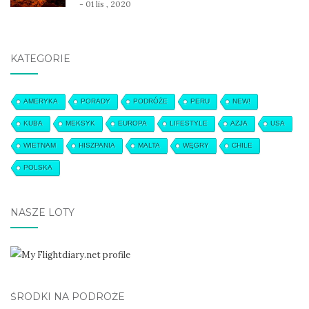
- 01 lis , 2020
KATEGORIE
AMERYKA
PORADY
PODRÓŻE
PERU
NEW!
KUBA
MEKSYK
EUROPA
LIFESTYLE
AZJA
USA
WIETNAM
HISZPANIA
MALTA
WĘGRY
CHILE
POLSKA
NASZE LOTY
ŚRODKI NA PODRÓŻE