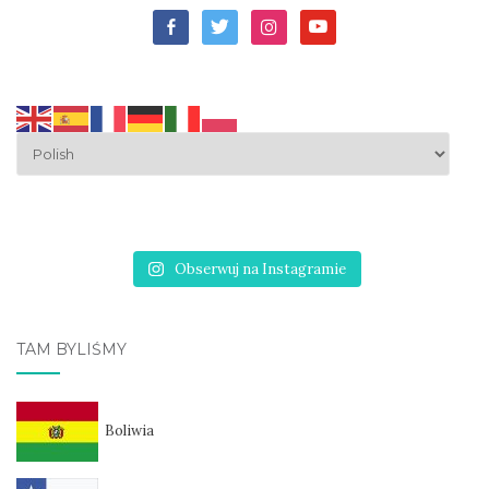
facebook-
twitter
instagram
youtube
alt
Obserwuj na Instagramie
TAM BYLIŚMY
Boliwia