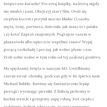
świąteczne karaoke! Poczytaj książkę, na którą nigdy
nie miałeś czasu. Obejrzyj stary film. Owiń się
ciepłym kocem i przytul mocno bliskie Ci osoby:
męża, żonę, partnera, dzieciaki, jak masz to i psiaka
czy kota! Zaproś znajomych. Pograjcie razem w
planszówki albo upieczcie wspólnie ciasto! Wypij
gorącą czekoladę i poczuj, jak wolno płynie czas.
Zrób sobie wolne w tym roku od tej szalonej gonitwy.
My spędzamy święta w naszym M3. Uwielbiamy
razem stroić choinkę, podczas gdy w tle śpiewa nam
Michael Bubble. Bawimy się fantastycznie lepiąc
pierogi i wycinając pierniki. Z Babcią pichcimy w
kuchni strucle i gotujemy zupę rybną. Jest ciepło i
rodzinnie. Jednak zdarza się, że jest i nerwowo,