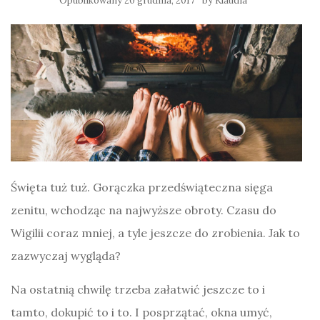
Opublikowany
20 grudnia, 2017
by
Klaudia
Święta tuż tuż. Gorączka przedświąteczna sięga
zenitu, wchodząc na najwyższe obroty. Czasu do
Wigilii coraz mniej, a tyle jeszcze do zrobienia. Jak to
zazwyczaj wygląda?
Na ostatnią chwilę trzeba załatwić jeszcze to i
tamto, dokupić to i to. I posprzątać, okna umyć,