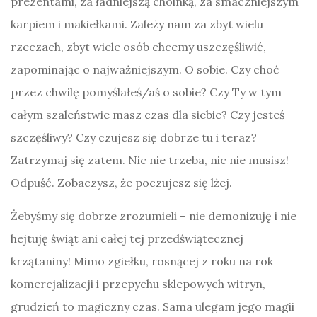
prezentami, za ładniejszą choinką, za smaczniejszym
karpiem i makiełkami. Zależy nam za zbyt wielu
rzeczach, zbyt wiele osób chcemy uszczęśliwić,
zapominając o najważniejszym. O sobie. Czy choć
przez chwilę pomyślałeś/aś o sobie? Czy Ty w tym
całym szaleństwie masz czas dla siebie? Czy jesteś
szczęśliwy? Czy czujesz się dobrze tu i teraz?
Zatrzymaj się zatem. Nic nie trzeba, nic nie musisz!
Odpuść. Zobaczysz, że poczujesz się lżej.
Żebyśmy się dobrze zrozumieli – nie demonizuję i nie
hejtuję świąt ani całej tej przedświątecznej
krzątaniny! Mimo zgiełku, rosnącej z roku na rok
komercjalizacji i przepychu sklepowych witryn,
grudzień to magiczny czas. Sama ulegam jego magii