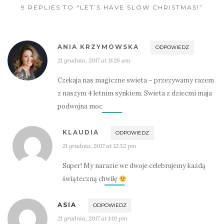
9 REPLIES TO “LET’S HAVE SLOW CHRISTMAS!”
ANIA KRZYMOWSKA
ODPOWIEDZ
21 grudnia, 2017 at 11:26 am
Czekaja nas magiczne swieta – przezywamy razem
z naszym 4 letnim synkiem. Swieta z dziecmi maja
podwojna moc
KLAUDIA
ODPOWIEDZ
21 grudnia, 2017 at 12:32 pm
Super! My narazie we dwoje celebrujemy każdą
świąteczną chwilę
ASIA
ODPOWIEDZ
21 grudnia, 2017 at 1:01 pm