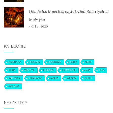
Dia de los Muertos, czyli Dzień Zmarłych w
Meksyku
- 01 lis , 2020
KATEGORIE
AMERYKA
PORADY
PODRÓŻE
PERU
NEW!
KUBA
MEKSYK
EUROPA
LIFESTYLE
AZJA
USA
WIETNAM
HISZPANIA
MALTA
WĘGRY
CHILE
POLSKA
NASZE LOTY