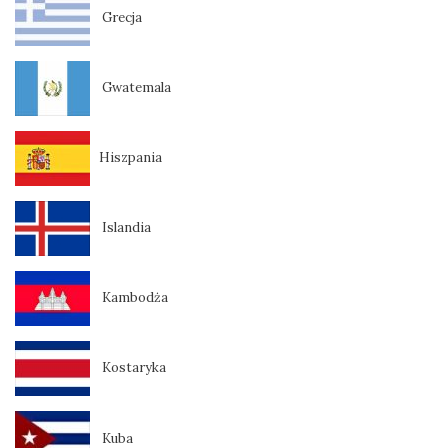
Grecja
Gwatemala
Hiszpania
Islandia
Kambodża
Kostaryka
Kuba