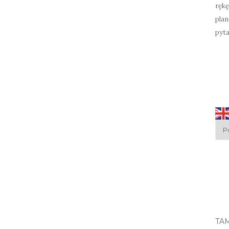
rękę
plan
pyta
TA