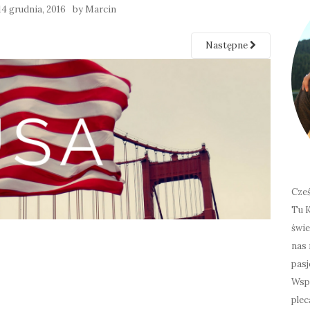
14 grudnia, 2016
by
Marcin
Następne
Cześ
Tu K
świe
nas 
pasj
Wspó
plec