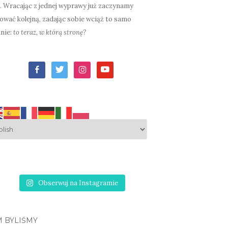
. Wracając z jednej wyprawy już zaczynamy
ować kolejną, zadając sobie wciąż to samo
nie:
to teraz, w którą stronę?
facebook-
twitter
instagram
youtube
alt
Obserwuj na Instagramie
M BYLIŚMY