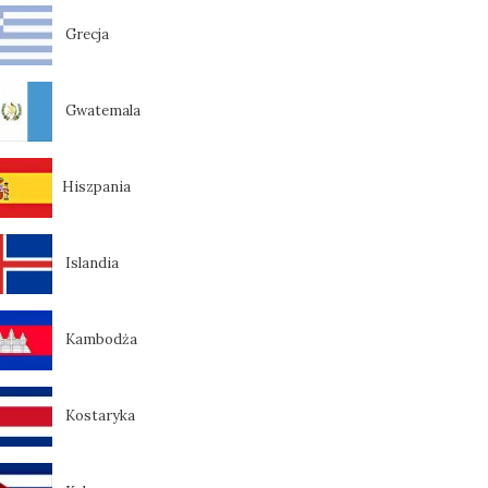
Grecja
Gwatemala
Hiszpania
Islandia
Kambodża
Kostaryka