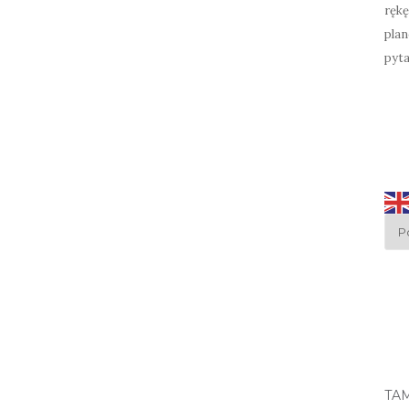
rękę
plan
pyta
TA