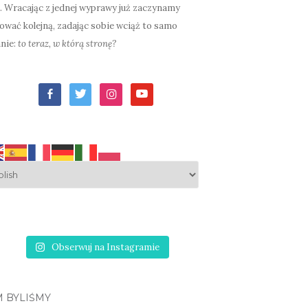
. Wracając z jednej wyprawy już zaczynamy
ować kolejną, zadając sobie wciąż to samo
nie:
to teraz, w którą stronę?
facebook-
twitter
instagram
youtube
alt
Obserwuj na Instagramie
M BYLIŚMY