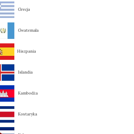
Grecja
Gwatemala
Hiszpania
Islandia
Kambodża
Kostaryka