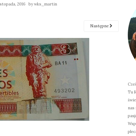
listopada, 2016
by
wks_martin
Następne
Cześ
Tu K
świe
nas 
pasj
Wspó
plec