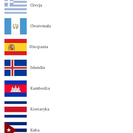
Grecja
Gwatemala
Hiszpania
Islandia
Kambodża
Kostaryka
Kuba