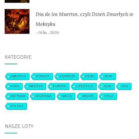
Dia de los Muertos, czyli Dzień Zmarłych w
Meksyku
- 01 lis , 2020
KATEGORIE
AMERYKA
PORADY
PODRÓŻE
PERU
NEW!
KUBA
MEKSYK
EUROPA
LIFESTYLE
AZJA
USA
WIETNAM
HISZPANIA
MALTA
WĘGRY
CHILE
POLSKA
NASZE LOTY