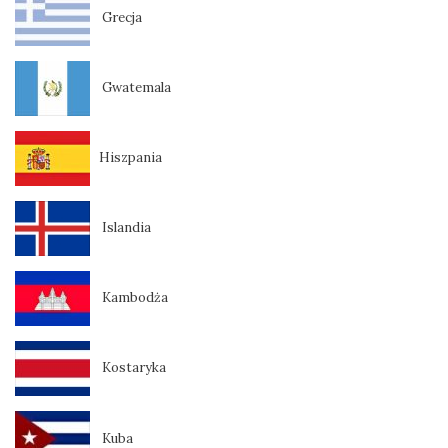
Grecja
Gwatemala
Hiszpania
Islandia
Kambodża
Kostaryka
Kuba