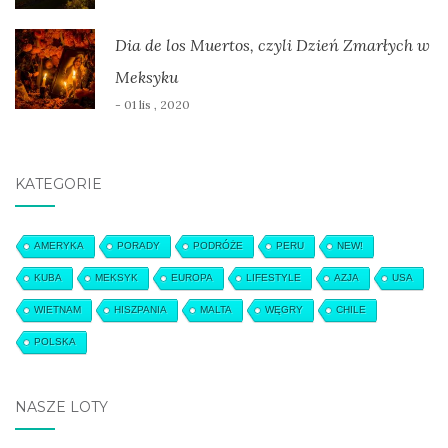
Dia de los Muertos, czyli Dzień Zmarłych w
Meksyku
- 01 lis , 2020
KATEGORIE
AMERYKA
PORADY
PODRÓŻE
PERU
NEW!
KUBA
MEKSYK
EUROPA
LIFESTYLE
AZJA
USA
WIETNAM
HISZPANIA
MALTA
WĘGRY
CHILE
POLSKA
NASZE LOTY