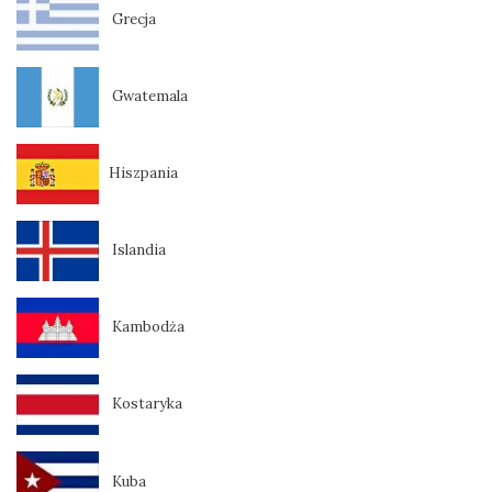
Grecja
Gwatemala
Hiszpania
Islandia
Kambodża
Kostaryka
Kuba