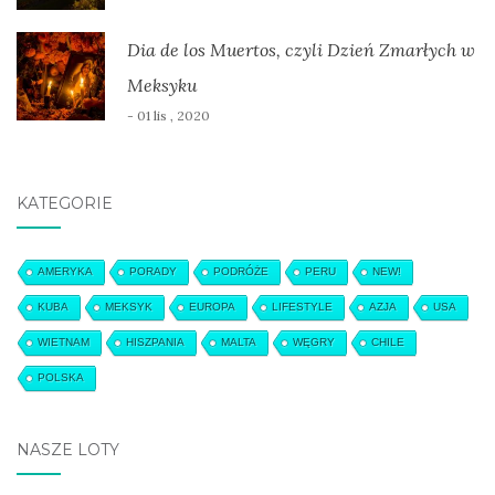
Dia de los Muertos, czyli Dzień Zmarłych w
Meksyku
- 01 lis , 2020
KATEGORIE
AMERYKA
PORADY
PODRÓŻE
PERU
NEW!
KUBA
MEKSYK
EUROPA
LIFESTYLE
AZJA
USA
WIETNAM
HISZPANIA
MALTA
WĘGRY
CHILE
POLSKA
NASZE LOTY