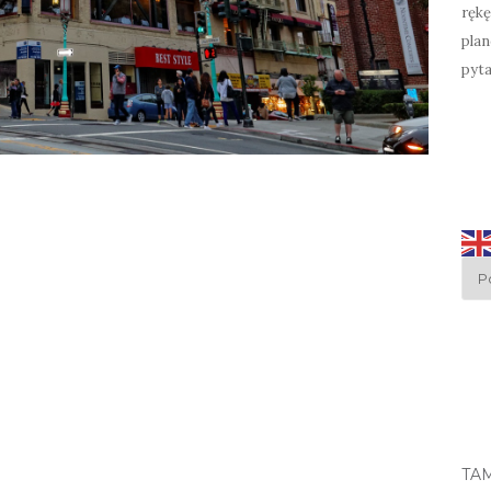
rękę
plan
pyta
TA