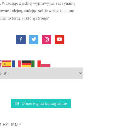
. Wracając z jednej wyprawy już zaczynamy
ować kolejną, zadając sobie wciąż to samo
nie:
to teraz, w którą stronę?
facebook-
twitter
instagram
youtube
alt
Obserwuj na Instagramie
M BYLIŚMY