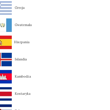
Grecja
Gwatemala
Hiszpania
Islandia
Kambodża
Kostaryka