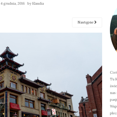
14 grudnia, 2016
by
Klaudia
Następne
Cześ
Tu K
świe
nas 
pasj
Wspó
plec