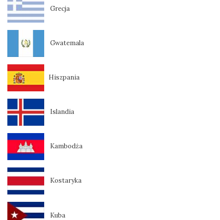
Grecja
Gwatemala
Hiszpania
Islandia
Kambodża
Kostaryka
Kuba