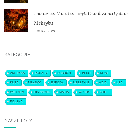
Dia de los Muertos, czyli Dzień Zmarłych w
Meksyku
- 01 lis , 2020
KATEGORIE
AMERYKA
PORADY
PODRÓŻE
PERU
NEW!
KUBA
MEKSYK
EUROPA
LIFESTYLE
AZJA
USA
WIETNAM
HISZPANIA
MALTA
WĘGRY
CHILE
POLSKA
NASZE LOTY