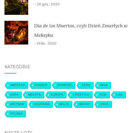
- 20 gru , 2020
Dia de los Muertos, czyli Dzień Zmarłych w
Meksyku
- 01 lis , 2020
KATEGORIE
AMERYKA
PORADY
PODRÓŻE
PERU
NEW!
KUBA
MEKSYK
EUROPA
LIFESTYLE
AZJA
USA
WIETNAM
HISZPANIA
MALTA
WĘGRY
CHILE
POLSKA