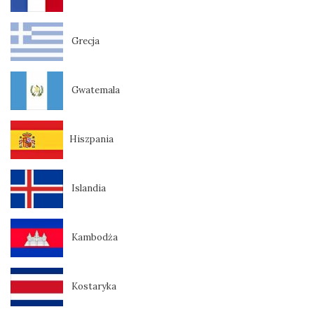
Grecja
Gwatemala
Hiszpania
Islandia
Kambodża
Kostaryka